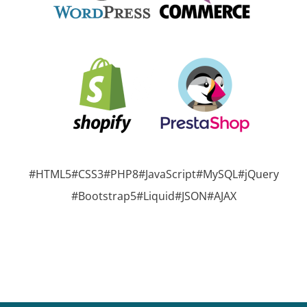
#HTML5
#CSS3
#PHP8
#JavaScript
#MySQL
#jQuery
#Bootstrap5
#Liquid
#JSON
#AJAX