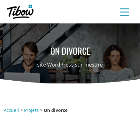
ON DIVORCE
site WordPress sur-mesure
Accueil
>
Projets
>
On divorce