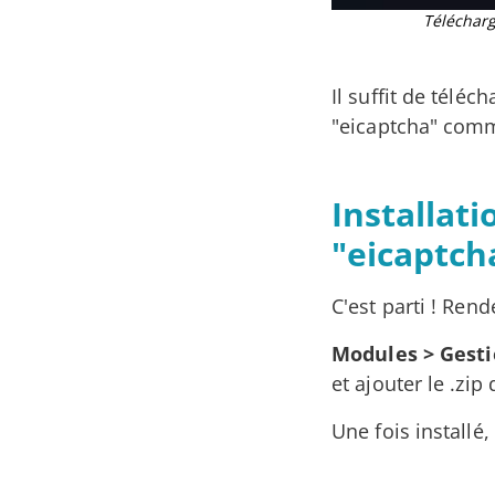
Télécharg
Il suffit de téléc
"eicaptcha" comm
Installat
"eicaptch
C'est parti ! Ren
Modules > Gesti
et ajouter le .z
Une fois installé