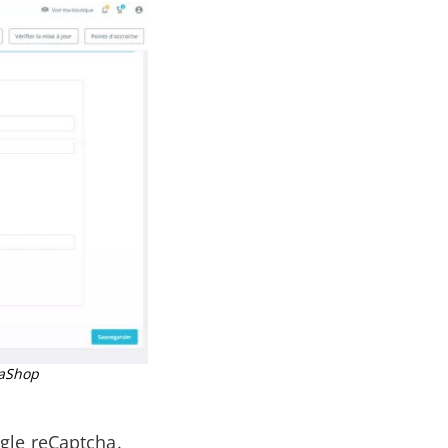
taShop
gle reCaptcha.