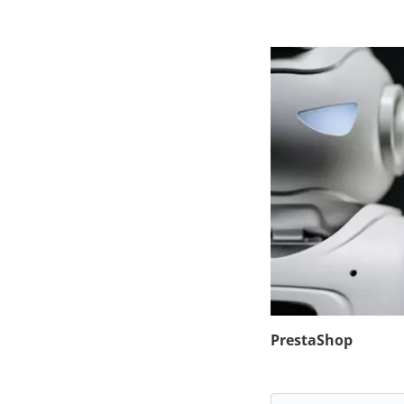
PrestaShop
24
juillet
2025