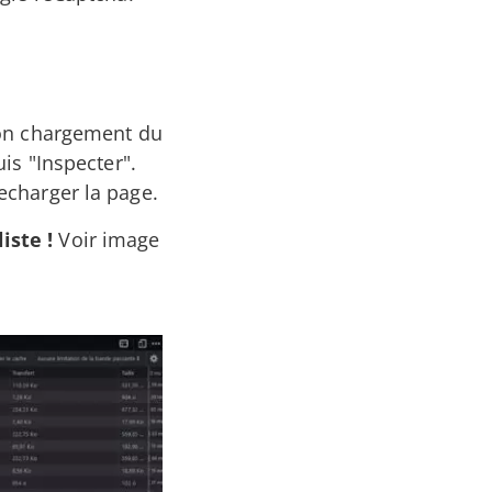
 bon chargement du
uis "Inspecter".
recharger la page.
iste !
Voir image