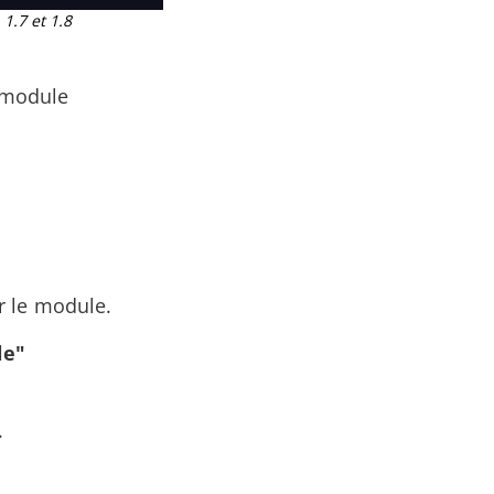
1.7 et 1.8
u module
er le module.
le"
.