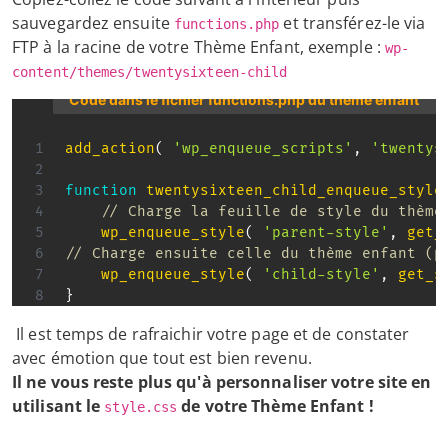
sauvegardez ensuite
et transférez-le via
functions.php
FTP à la racine de votre Thème Enfant, exemple :
wp-
content/themes/twentysixteen-child
Code dans le fichier functions.php du thème enfant
add_action
(
'wp_enqueue_scripts'
,
'twentys
function
twentysixteen_child_enqueue_style
// Charge la feuille de style du thème
wp_enqueue_style
(
'parent-style'
,
get_
// Charge ensuite celle du thème enfant (p
wp_enqueue_style
(
'child-style'
,
get_s
}
Il est temps de rafraichir votre page et de constater
avec émotion que tout est bien revenu.
Il ne vous reste plus qu'à personnaliser votre site en
utilisant le
de votre Thème Enfant !
style.css