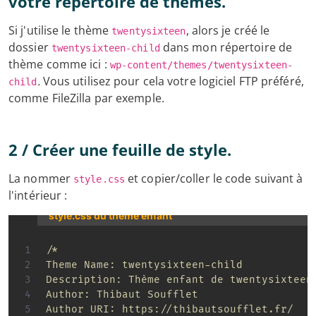
votre répertoire de thèmes.
Si j'utilise le thème
, alors je créé le
twentysixteen
dossier
dans mon répertoire de
twentysixteen-child
thème comme ici :
wp-content/themes/twentysixteen-
.
Vous utilisez pour cela votre logiciel FTP préféré,
child
comme FileZilla par exemple.
2 / Créer une feuille de style.
La nommer
et copier/coller le code suivant à
style.css
l'intérieur :
style.css du thème enfant
/*

Theme Name: twentysixteen-child

Description: Thème enfant de twentysixteen 
Author: Thibaut Soufflet

Author URI: https://thibautsoufflet.fr/
