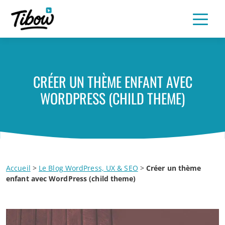
CRÉER UN THÈME ENFANT AVEC
WORDPRESS (CHILD THEME)
Accueil
>
Le Blog WordPress, UX & SEO
>
Créer un thème
enfant avec WordPress (child theme)