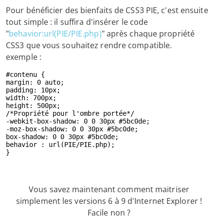
Pour bénéficier des bienfaits de CSS3 PIE, c'est ensuite
tout simple : il suffira d'insérer le code
"
behavior:url(PIE/PIE.php)
" après chaque propriété
CSS3 que vous souhaitez rendre compatible.
exemple :
#contenu {

margin: 0 auto;

padding: 10px;

width: 700px;

height: 500px;

/*Propriété pour l'ombre portée*/

-webkit-box-shadow: 0 0 30px #5bc0de;

-moz-box-shadow: 0 0 30px #5bc0de;

box-shadow: 0 0 30px #5bc0de;

behavior : url(PIE/PIE.php);

}
Vous savez maintenant comment maitriser
simplement les versions 6 à 9 d'Internet Explorer !
Facile non ?