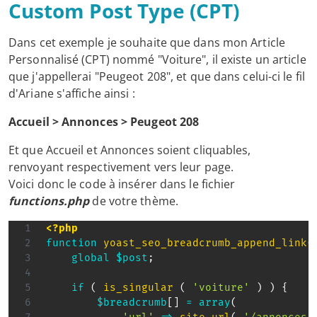
Custom Post Type (CPT)
Dans cet exemple je souhaite que dans mon Article
Personnalisé (CPT) nommé "Voiture", il existe un article
que j'appellerai "Peugeot 208", et que dans celui-ci le fil
d'Ariane s'affiche ainsi :
Accueil > Annonces > Peugeot 208
Et que Accueil et Annonces soient cliquables,
renvoyant respectivement vers leur page.
Voici donc le code à insérer dans le fichier
functions.php
de votre thème.
<?php
function
yoast_seo_breadcrumb_append_link
(
global
$post
;
if
(
is_singular
(
'voiture'
)
)
{
$breadcrumb
[
]
=
array
(