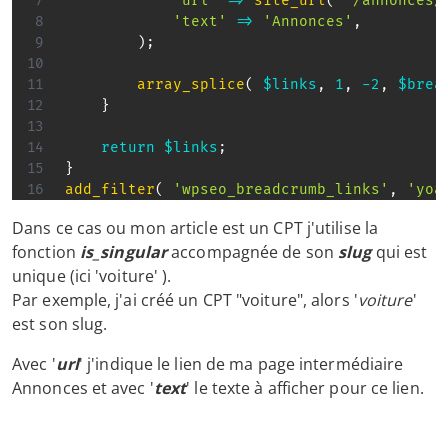
'url'
=>
site_url
(
'/annonces/
'text'
=>
'Annonces'
,
)
;
array_splice
(
$links
,
1
,
-
2
,
$brea
}
return
$links
;
}
add_filter
(
'wpseo_breadcrumb_links'
,
'yoa
Dans ce cas ou mon article est un CPT j'utilise la
fonction
is_singular
accompagnée de son
slug
qui est
unique (ici 'voiture' ).
Par exemple, j'ai créé un CPT "voiture", alors '
voiture
'
est son slug.
Avec '
url
' j'indique le lien de ma page intermédiaire
Annonces et avec '
text
' le texte à afficher pour ce lien.