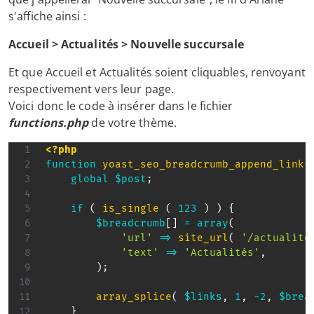
s'affiche ainsi :
Accueil > Actualités > Nouvelle succursale
Et que Accueil et Actualités soient cliquables, renvoyant
respectivement vers leur page.
Voici donc le code à insérer dans le fichier
functions.php
de votre thème.
<?php
function
yoast_seo_breadcrumb_append_link
(
global
$post
;
if
(
is_single
(
123
)
)
{
$breadcrumb
[
]
=
array
(
'url'
=>
site_url
(
'/actualite
'text'
=>
'Actualités'
,
)
;
array_splice
(
$links
,
1
,
-
2
,
$brea
}