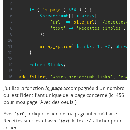
if
(
is_page
(
456
)
)
{
$breadcrumb
[
]
=
array
(
'url'
=>
site_url
(
'/recettes-
'text'
=>
'Recettes simples'
,
)
;
array_splice
(
$links
,
1
,
-
2
,
$brea
}
return
$links
;
}
add_filter
(
'wpseo_breadcrumb_links'
,
'yoa
J'utilise la fonction
is_page
accompagnée d'un nombre
qui est l'identifiant unique de la page concerné (ici 456
pour moa page "Avec des oeufs").
Avec '
url
' j'indique le lien de ma page intermédiaire
Recettes simples et avec '
text
' le texte à afficher pour
ce lien.