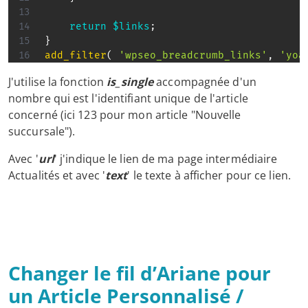
return
$links
;
}
add_filter
(
'wpseo_breadcrumb_links'
,
'yoa
J'utilise la fonction
is_single
accompagnée d'un
nombre qui est l'identifiant unique de l'article
concerné (ici 123 pour mon article "Nouvelle
succursale").
Avec '
url
' j'indique le lien de ma page intermédiaire
Actualités et avec '
text
' le texte à afficher pour ce lien.
Changer le fil d’Ariane pour
un Article Personnalisé /