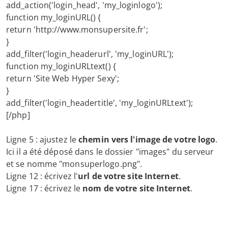
add_action('login_head', 'my_loginlogo');
function my_loginURL() {
return 'http://www.monsupersite.fr';
}
add_filter('login_headerurl', 'my_loginURL');
function my_loginURLtext() {
return 'Site Web Hyper Sexy';
}
add_filter('login_headertitle', 'my_loginURLtext');
[/php]
Ligne 5 : ajustez le
chemin vers l'image de votre logo
.
Ici il a été déposé dans le dossier "images" du serveur
et se nomme "monsuperlogo.png".
Ligne 12 : écrivez l'
url de votre site Internet
.
Ligne 17 : écrivez le
nom de votre site Internet
.