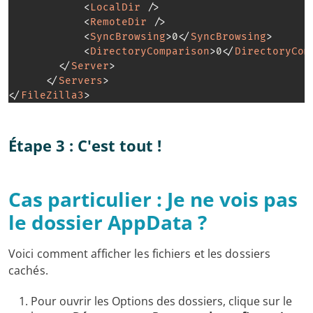
<
LocalDir
/>
<
RemoteDir
/>
<
SyncBrowsing
>
0
</
SyncBrowsing
>
<
DirectoryComparison
>
0
</
DirectoryCom
</
Server
>
</
Servers
>
</
FileZilla3
>
Étape 3 : C'est tout !
Cas particulier : Je ne vois pas
le dossier AppData ?
Voici comment afficher les fichiers et les dossiers
cachés.
Pour ouvrir les Options des dossiers, clique sur le