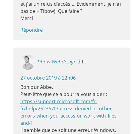
et j’ai un refus d’accès … Evidemment, je n’ai
pas de « Tibow). Que faire ?
Merci
Répondre
Tibow Webdesign
dit :
27 octobre 2019 à 22h06
Bonjour Abbe,
Peut-être que cela pourra vous aider :
https://support.microsoft.com/fr-
fr/help/2623670/access-denied-or-other-
errors-when-you-access-or-work-with-files-
and-f
Il semble que ce soit une erreur Windows.