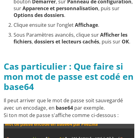
bouton
Démarrer
, sur
Panneau de configuration
,
sur
Apparence et personnalisation
, puis sur
Options des dossiers
.
Clique ensuite sur l’onglet
Affichage
.
Sous Paramètres avancés, clique sur
Afficher les
fichiers
,
dossiers et lecteurs cachés
, puis sur
OK
.
Cas particulier : Que faire si
mon mot de passe est codé en
base64
Il peut arriver que le mot de passe soit sauvegardé
avec un encodage, en
base64
par exemple.
Si ton mot de passe s'affiche comme ci-dessous :
Mot de passe encodé en base64 par FileZilla