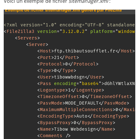
Voici un exemple de fichier
sitemanager.xml
:
Exemple de fichier sitemanager.xml généré par FileZilla
<?xml version="1.0" encoding="UTF-8" standalone=
<
FileZilla3
version
=
"
3.12.0.2
"
platform
=
"
windows
<
Servers
>
<
Server
>
<
Host
>
ftp.thibautsoufflet.fr
</
Host
>
<
Port
>
21
</
Port
>
<
Protocol
>
0
</
Protocol
>
<
Type
>
0
</
Type
>
<
User
>
tibowwbdsgn
</
User
>
<
Pass
encoding
=
"
base64
"
>
dGhlYWtlaXNh
<
Logontype
>
1
</
Logontype
>
<
TimezoneOffset
>
0
</
TimezoneOffset
>
<
PasvMode
>
MODE_DEFAULT
</
PasvMode
>
<
MaximumMultipleConnections
>
0
</
Maxim
<
EncodingType
>
Auto
</
EncodingType
>
<
BypassProxy
>
0
</
BypassProxy
>
<
Name
>
Tibow Webdesign
</
Name
>
<
Comments
/>