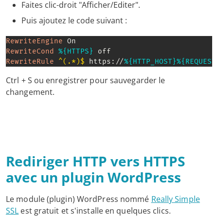
Faites clic-droit "Afficher/Editer".
Puis ajoutez le code suivant :
RewriteEngine
RewriteCond
%{HTTPS}
RewriteRule
 ^(.*)$
 https://
%{HTTP_HOST}
%{REQUEST
Ctrl + S ou enregistrer pour sauvegarder le
changement.
Rediriger HTTP vers HTTPS
avec un plugin WordPress
Le module (plugin) WordPress nommé
Really Simple
SSL
est gratuit et s'installe en quelques clics.