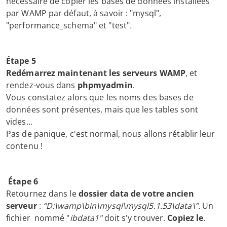
nécessaire de copier les bases de données installées
par WAMP par défaut, à savoir : "mysql",
"performance_schema" et "test"
.
Étape 5
Redémarrez maintenant les serveurs WAMP
, et
rendez-vous dans
phpmyadmin
.
Vous constatez alors que les noms des bases de
données sont présentes, mais que les tables sont
vides...
Pas de panique, c'est normal, nous allons rétablir leur
contenu !
Étape
6
Retournez dans le
dossier data de votre ancien
serveur
:
“D:\wamp\bin\mysql\mysql5.1.53\data\”.
Un
fichier nommé "
ibdata1"
doit s'y trouver.
Copiez le
.