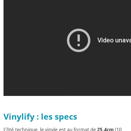
Vinylify : les specs
Côté technique, le vinyle est au format de
25,4cm
(10