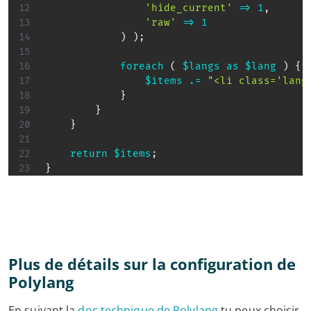
'hide_current'
=>
1
,
'raw'
=>
1
)
)
;
foreach
(
$langs
as
$lang
)
{
$items
.=
"<li class='lang
}
}
}
return
$items
;
}
Plus de détails sur la configuration de
Polylang
En suivant la
doc technique de Polylang
tu peux choisir