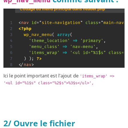
Codage du menu principal dans header.php
<
nav
id
=
"
site-navigation
"
class
=
"
main-navi
<?php
wp_nav_menu
(
array
(
'theme_location'
=>
'primary'
,
'menu_class'
=>
'nav-menu'
,
'items_wrap'
=>
'<ul id="%1$s" class="
)
)
;
?>
</
nav
>
Ici le point important est l'ajout de
'items_wrap' =>
'<ul id="%1$s" class="%2$s">%3$s</ul>',
2/ Ouvre le fichier