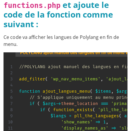
et ajoute le
functions.php
code de la fonction comme
suivant :
Ce code va afficher les langues de Polylang en fin de
menu.
POLYLANG ajout manuel des langues en fin de menu W
//POLYLANG ajout manuel des langues en fin
add_filter
(
'wp_nav_menu_items'
,
'ajout_la
function
ajout_langues_menu
(
$items
,
$args
// S'applique uniquement au menu princ
if
(
$args
->
theme_location
===
'primar
if
(
function_exists
(
'pll_the_lan
$langs
=
pll_the_languages
(
ar
'show_names'
=>
1
,
'display_names_as'
=>
'slu