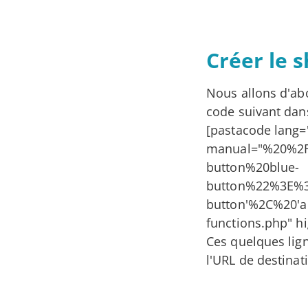
Créer le 
Nous allons d'a
code suivant dans
[pastacode lang=
manual="%20%2
button%20blue-
button%22%3E%3
button'%2C%20'a
functions.php" hi
Ces quelques lign
l'URL de destinat