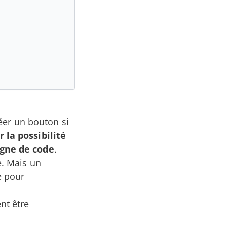
réer un bouton si
 la possibilité
igne de code
.
e. Mais un
e pour
nt être