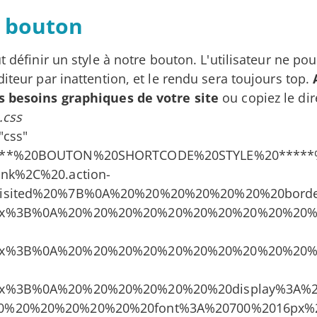
e bouton
t définir un style à notre bouton. L'utilisateur ne pou
diteur par inattention, et le rendu sera toujours top.
s besoins graphiques de votre site
ou copiez le di
.css
"css"
***%20BOUTON%20SHORTCODE%20STYLE%20*****%
nk%2C%20.action-
visited%20%7B%0A%20%20%20%20%20%20%20borde
5px%3B%0A%20%20%20%20%20%20%20%20%20%20%
5px%3B%0A%20%20%20%20%20%20%20%20%20%20%
px%3B%0A%20%20%20%20%20%20%20display%3A%20
0%20%20%20%20%20%20font%3A%20700%2016px%2