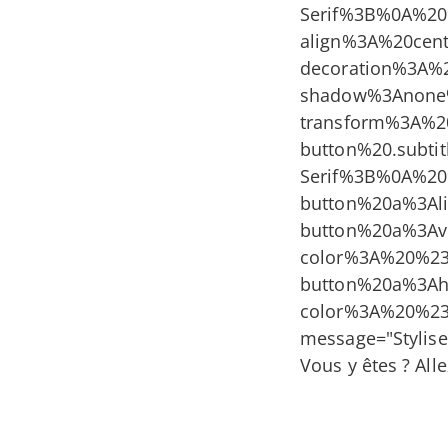
Serif%3B%0A%2
align%3A%20ce
decoration%3A
shadow%3Anone
transform%3A%
button%20.sub
Serif%3B%0A%2
button%20a%3Al
button%20a%3A
color%3A%20%2
button%20a%3A
color%3A%20%2
message="Stylise
Vous y êtes ? All