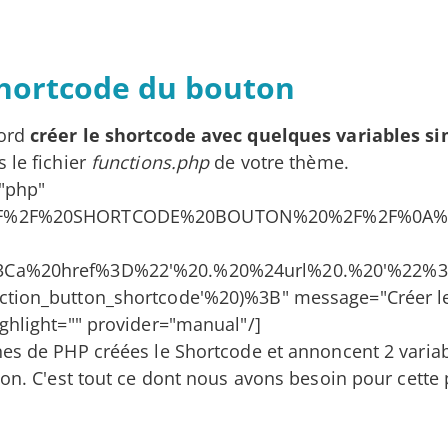
shortcode du bouton
bord
créer le shortcode avec quelques variables s
 le fichier
functions.php
de votre thème.
"php"
F%2F%20SHORTCODE%20BOUTON%20%2F%2F%0A%0A
Ca%20href%3D%22'%20.%20%24url%20.%20'%22%3E
ction_button_shortcode'%20)%3B" message="Créer l
ghlight="" provider="manual"/]
es de PHP créées le Shortcode et annoncent 2 variable
ion. C'est tout ce dont nous avons besoin pour cette p