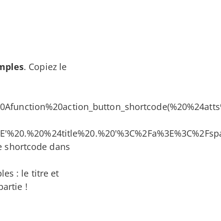
imples
. Copiez le
function%20action_button_shortcode(%20%24
'%20.%20%24title%20.%20'%3C%2Fa%3E%3C%2Fsp
e shortcode dans
s : le titre et
artie !