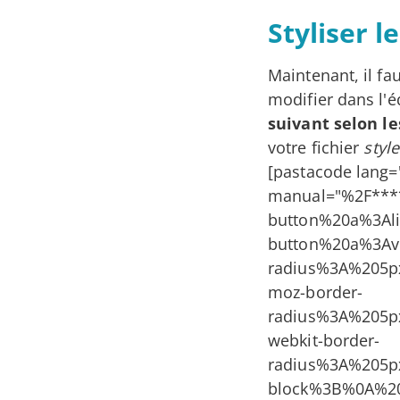
Styliser l
Maintenant, il fau
modifier dans l'é
suivant selon le
votre fichier
style
[pastacode lang=
manual="%2F**
button%20a%3Ali
button%20a%3A
radius%3A%20
moz-border-
radius%3A%20
webkit-border-
radius%3A%205
block%3B%0A%2