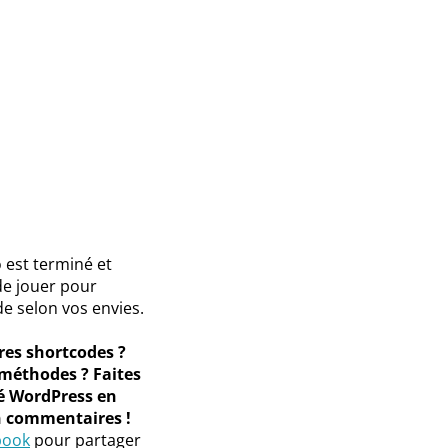
o est terminé et
de jouer pour
e selon vos envies.
res shortcodes ?
 méthodes ? Faites
 WordPress en
n commentaires !
book
pour partager