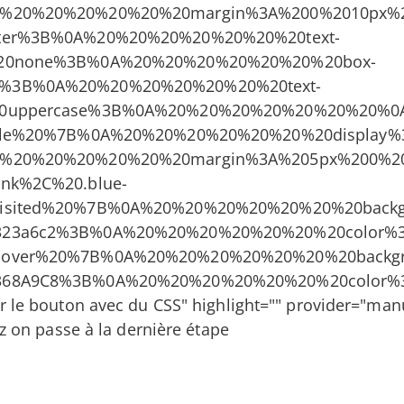
0%20%20%20%20%20%20margin%3A%200%2010px%
nter%3B%0A%20%20%20%20%20%20%20text-
%20none%3B%0A%20%20%20%20%20%20%20box-
%3B%0A%20%20%20%20%20%20%20text-
20uppercase%3B%0A%20%20%20%20%20%20%20%0A
title%20%7B%0A%20%20%20%20%20%20%20display
0%20%20%20%20%20%20margin%3A%205px%200%2
ink%2C%20.blue-
visited%20%7B%0A%20%20%20%20%20%20%20backg
323a6c2%3B%0A%20%20%20%20%20%20%20color%
hover%20%7B%0A%20%20%20%20%20%20%20backgr
368A9C8%3B%0A%20%20%20%20%20%20%20color%
r le bouton avec du CSS" highlight="" provider="manu
ez on passe à la dernière étape