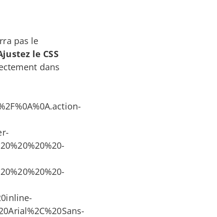
rra pas le
Ajustez le CSS
rectement dans
2F%0A%0A.action-
r-
20%20%20%20-
20%20%20%20-
inline-
0Arial%2C%20Sans-