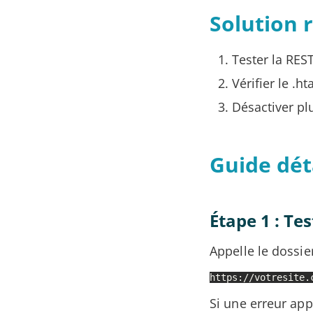
Solution 
Tester la RES
Vérifier le .h
Désactiver pl
Guide dét
Étape 1 : Tes
Appelle le dossi
https://votresite.
Si une erreur app