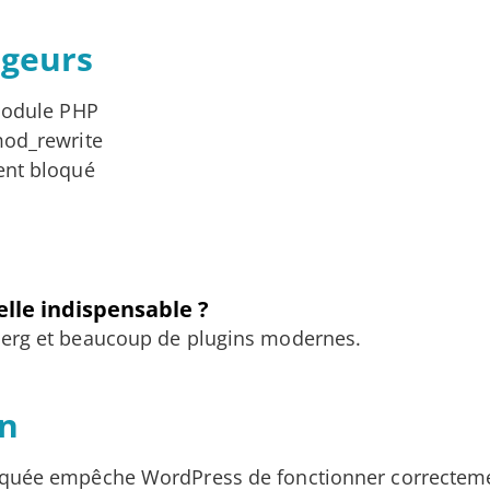
rgeurs
 module PHP
mod_rewrite
ent bloqué
elle indispensable ?
erg et beaucoup de plugins modernes.
on
oquée empêche WordPress de fonctionner correctem