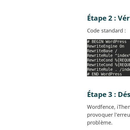
Étape 2 : Vér
Code standard :
# BEGIN WordPress

RewriteEngine On

RewriteBase /

RewriteRule ^index\
RewriteCond %{REQUE
RewriteCond %{REQUE
RewriteRule . /inde
# END WordPress
Étape 3 : Dé
Wordfence, iThem
provoquer l'erreu
problème.