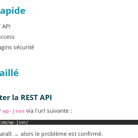
rapide
T API
taccess
ugins sécurité
aillé
ter la REST API
er
via l'url suivante :
wp-json
com/wp-json/
araît → alors le problème est confirmé.