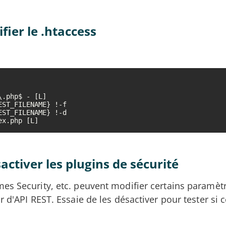
ifier le .htaccess
.php$ - [L]

ST_FILENAME} !-f

ST_FILENAME} !-d

x.php [L]

sactiver les plugins de sécurité
es Security, etc. peuvent modifier certains paramèt
r d'API REST. Essaie de les désactiver pour tester si c