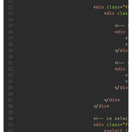
<
div
class
=
"
fo
<
div
class
<!-- C
<
div
c
<
i
<
i
</
div
>
<!-- C
<
div
c
<
i
<
i
</
div
>
</
div
>
</
div
>
<!-- Le select
<
div
class
=
"
fo
<
select
id