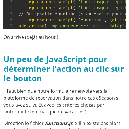
wp_enqueue_script
(
'bootstrap-datepick
wp_enqueue_script
(
'bootstrap-datepick
// On appelle function.js en footer pour d
wp_enqueue_script
(
'function'
,
get_tem
add_action
(
'wp_enqueue_scripts'
,
'datepic
On arrive (déjà) au bout !
Un peu de JavaScript pour
déterminer l’action au clic sur
le bouton
Il faut bien que notre formulaire renvoie vers la
plateforme de réservation,dans notre cas eSeason si
vous avez suivi. Et avec les critères choisis par
l'internaute (en manque de vacances).
Direction le fichier
functions.js
. S'il n'existe pas alors