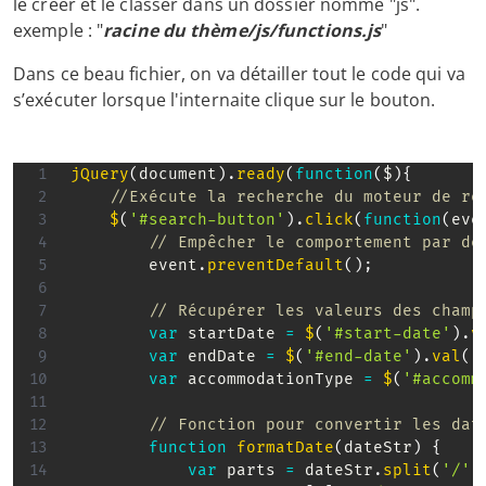
le créer et le classer dans un dossier nommé "js".
exemple : "
racine du thème/js/functions.js
"
Dans ce beau fichier, on va détailler tout le code qui va
s’exécuter lorsque l'internaite clique sur le bouton.
jQuery
(
document
)
.
ready
(
function
(
$
)
{
//Exécute la recherche du moteur de ré
$
(
'#search-button'
)
.
click
(
function
(
eve
// Empêcher le comportement par dé
        event
.
preventDefault
(
)
;
// Récupérer les valeurs des champ
var
 startDate 
=
$
(
'#start-date'
)
.
v
var
 endDate 
=
$
(
'#end-date'
)
.
val
(
)
var
 accommodationType 
=
$
(
'#accomm
// Fonction pour convertir les dat
function
formatDate
(
dateStr
)
{
var
 parts 
=
 dateStr
.
split
(
'/'
)