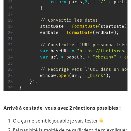
return
 parts
[
2
]
+
'/'
+
 parts
[
}
// Convertir les dates
        startDate 
=
formatDate
(
startDate
)
;
        endDate 
=
formatDate
(
endDate
)
;
// Construire l'URL personnalisée
var
 baseURL 
=
"https://thelisresa.
var
 url 
=
 baseURL 
+
"&begin="
+
en
// Redirige vers l'URL dans un nou
        window
.
open
(
url
,
'_blank'
)
;
}
)
;
}
Arrivé à ce stade, vous avez 2 réactions possibles :
Ok, ça me semble jouable je vais tester
J'ai pas bité la moitié de ce qu'il vient de m'expliquer