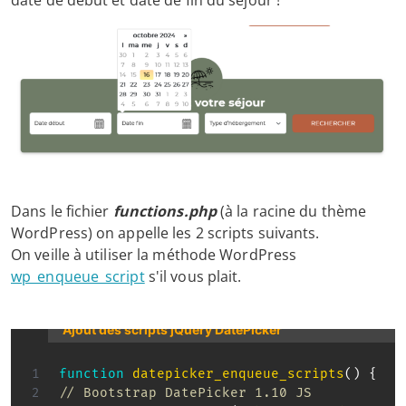
date de début et date de fin du séjour !
Dans le fichier
functions.php
(à la racine du thème
WordPress) on appelle les 2 scripts suivants.
On veille à utiliser la méthode WordPress
wp_enqueue_script
s'il vous plait.
Ajout des scripts jQuery DatePicker
function
datepicker_enqueue_scripts
(
)
{
// Bootstrap DatePicker 1.10 JS