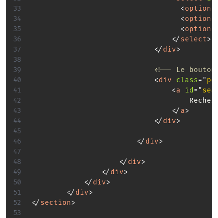
<
option
<
option
<
option
</
select
>
</
div
>
<!-- Le bouton
<
div
class
=
"
po
<
a
id
=
"
sea
									Rechercher		

</
a
>
</
div
>
</
div
>
</
div
>
</
div
>
</
div
>
</
div
>
</
section
>