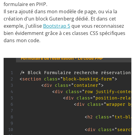
formulaire en PHP.
Il sera ajouté dans mon modèle de page, ou via la
création d'un block Gutenberg dédié. Et dans cet
exemple, j'utilise
Bootstrap 5
que vous reconnaissez
bien évidemment grâce à ces classes CSS spécifiques
dans mon code.
Formulaire de réservation - Le code PHP
<
section
class
=
"
block-booking-form
"
>
<
div
class
=
"
container
"
>
<
div
class
=
"
row justify-conten
<
div
class
=
"
position-relat
<
div
class
=
"
wrapper bg
<
h2
class
=
"
txt-bla
<
div
class
=
"
search