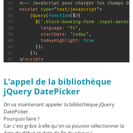
<!-- JavaScript pour charger les champs Da
<
script
type
=
"
text/javascript
"
>
jQuery
(
function
(
$
)
{
$
(
'.block-booking-form .input-datera
language
:
"fr"
,
startDate
:
"today"
,
todayHighlight
:
true
}
)
;
}
)
;
</
script
>
L’appel de la bibliothèque
jQuery DatePicker
On va maintenant appeler la bibliothèque jQuery
DatePicker.
Pourquoi faire ?
Car c'est grâce à elle qu'on va pouvoir sélectionner la