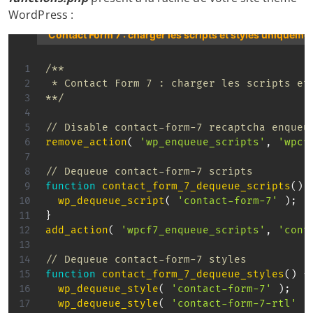
WordPress :
Contact Form 7 : charger les scripts et styles uniquement
/**

 * Contact Form 7 : charger les scripts et
**/
// Disable contact-form-7 recaptcha enqueu
remove_action
(
'wp_enqueue_scripts'
,
'wpcf
// Dequeue contact-form-7 scripts
function
contact_form_7_dequeue_scripts
(
)
wp_dequeue_script
(
'contact-form-7'
)
;
}
add_action
(
'wpcf7_enqueue_scripts'
,
'cont
// Dequeue contact-form-7 styles
function
contact_form_7_dequeue_styles
(
)
{
wp_dequeue_style
(
'contact-form-7'
)
;
wp_dequeue_style
(
'contact-form-7-rtl'
)