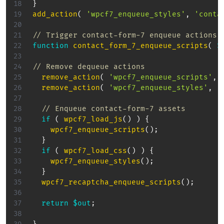
}
add_action
(
'wpcf7_enqueue_styles'
,
'conta
// Trigger contact-form-7 enqueue actions 
function
contact_form_7_enqueue_scripts
(
$
// Remove dequeue actions
remove_action
(
'wpcf7_enqueue_scripts'
,
remove_action
(
'wpcf7_enqueue_styles'
,
'
// Enqueue contact-form-7 assets
if
(
wpcf7_load_js
(
)
)
{
wpcf7_enqueue_scripts
(
)
;
}
if
(
wpcf7_load_css
(
)
)
{
wpcf7_enqueue_styles
(
)
;
}
wpcf7_recaptcha_enqueue_scripts
(
)
;
return
$out
;