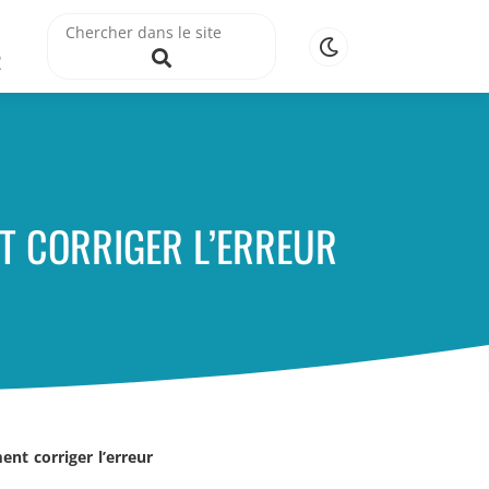
R
T CORRIGER L’ERREUR
nt corriger l’erreur