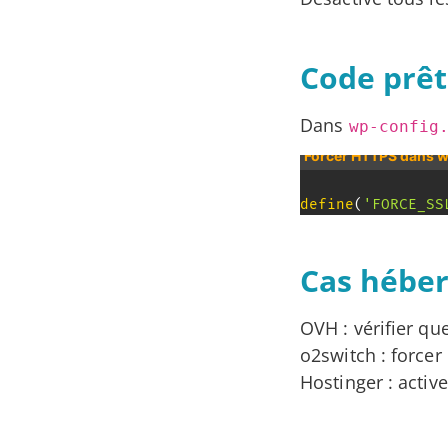
Code prêt
Dans
wp-config
Forcer HTTPS dans 
define
(
'FORCE_SS
Cas hébe
OVH : vérifier que
o2switch : forcer
Hostinger : active