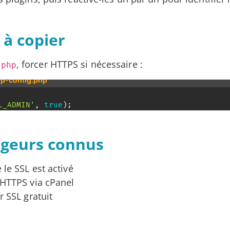
 à copier
, forcer HTTPS si nécessaire :
.php
wp-config.php
L_ADMIN'
,
true
)
;
rgeurs connus
 le SSL est activé
 HTTPS via cPanel
r SSL gratuit