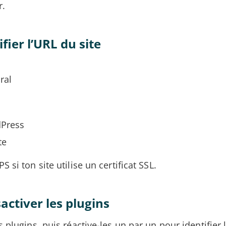
r.
ifier l’URL du site
ral
Press
te
 si ton site utilise un certificat SSL.
sactiver les plugins
 plugins, puis réactive-les un par un pour identifier l