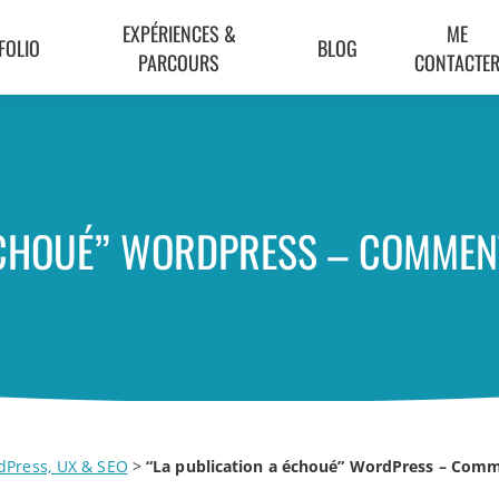
EXPÉRIENCES &
ME
FOLIO
BLOG
PARCOURS
CONTACTE
ÉCHOUÉ” WORDPRESS – COMMEN
dPress, UX & SEO
>
“La publication a échoué” WordPress – Comme