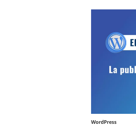
WordPress
7
mars