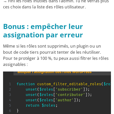
→ Fini les rôles inutiles dans l’admin. Tu ne verras plus
ces choix dans la liste des rôles utilisateur.
Bonus : empêcher leur
assignation par erreur
Même si les rôles sont supprimés, un plugin ou un
bout de code tiers pourrait tenter de les réutiliser.
Pour te protéger à 100 %, tu peux aussi filtrer les rôles
assignables :
Bloquer l'assignation des rôles WordPress
function
custom_filter_editable_roles
(
$rol
unset
(
$roles
[
'subscriber'
]
)
;
unset
(
$roles
[
'contributor'
]
)
;
unset
(
$roles
[
'author'
]
)
;
return
$roles
;
}