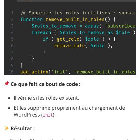
/* Supprime les rôles inutilisés : subscri
function
remove_built_in_roles
(
)
{
$roles_to_remove
=
array
(
'subscriber'
foreach
(
$roles_to_remove
as
$role
)
if
(
get_role
(
$role
)
)
{
remove_role
(
$role
)
;
}
}
}
add_action
(
'init'
,
'remove_built_in_roles'
Ce que fait ce bout de code :
Il vérifie si les rôles existent.
Et les supprime proprement au chargement de
WordPress (
).
init
Résultat :