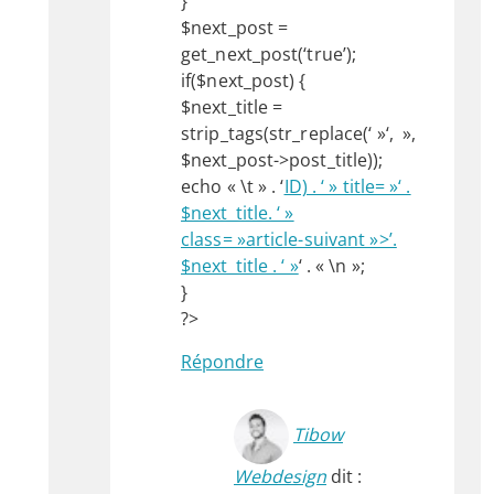
}
$next_post =
get_next_post(‘true’);
if($next_post) {
$next_title =
strip_tags(str_replace(‘ »‘, »,
$next_post->post_title));
echo « \t » . ‘
ID) . ‘ » title= »‘ .
$next_title. ‘ »
class= »article-suivant »>’.
$next_title . ‘ »
‘ . « \n »;
}
?>
Répondre
Tibow
Webdesign
dit :