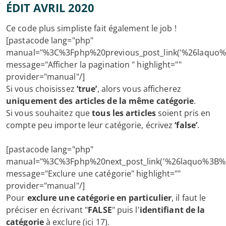
ÉDIT AVRIL 2020
Ce code plus simpliste fait également le job !
[pastacode lang="php"
manual="%3C%3Fphp%20previous_post_link('%26laqu
message="Afficher la pagination " highlight=""
provider="manual"/]
Si vous choisissez
‘true’
, alors vous afficherez
uniquement des articles de la même catégorie
.
Si vous souhaitez que
tous les articles
soient pris en
compte peu importe leur catégorie, écrivez
‘false’
.
[pastacode lang="php"
manual="%3C%3Fphp%20next_post_link('%26laquo%3B%
message="Exclure une catégorie" highlight=""
provider="manual"/]
Pour
exclure une catégorie en particulier
, il faut le
préciser en écrivant "
FALSE
" puis l'
identifiant de la
catégorie
à exclure (ici 17).