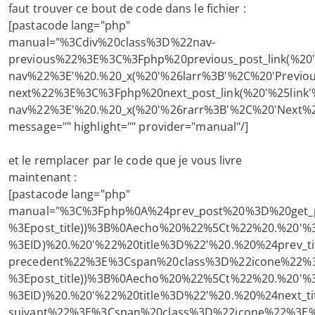
faut trouver ce bout de code dans le fichier :
[pastacode lang="php"
manual="%3Cdiv%20class%3D%22nav-
previous%22%3E%3C%3Fphp%20previous_post_link(%20
nav%22%3E'%20.%20_x(%20'%26larr%3B'%2C%20'Previ
next%22%3E%3C%3Fphp%20next_post_link(%20'%25link
nav%22%3E'%20.%20_x(%20'%26rarr%3B'%2C%20'Next%
message="" highlight="" provider="manual"/]
et le remplacer par le code que je vous livre
maintenant :
[pastacode lang="php"
manual="%3C%3Fphp%0A%24prev_post%20%3D%20get_prev
%3Epost_title))%3B%0Aecho%20%22%5Ct%22%20.%20'%
%3EID)%20.%20'%22%20title%3D%22'%20.%20%24prev_tit
precedent%22%3E%3Cspan%20class%3D%22icone%22%3E
%3Epost_title))%3B%0Aecho%20%22%5Ct%22%20.%20'%
%3EID)%20.%20'%22%20title%3D%22'%20.%20%24next_tit
suivant%22%3E%3Cspan%20class%3D%22icone%22%3E