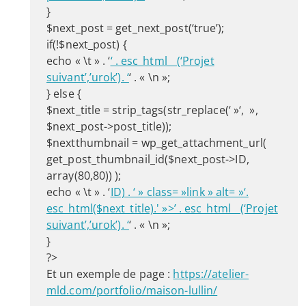
}
$next_post = get_next_post(‘true’);
if(!$next_post) {
echo « \t » . ‘
‘ . esc_html__(‘Projet
suivant’,’urok’). ‘
‘ . « \n »;
} else {
$next_title = strip_tags(str_replace(‘ »‘, »,
$next_post->post_title));
$nextthumbnail = wp_get_attachment_url(
get_post_thumbnail_id($next_post->ID,
array(80,80)) );
echo « \t » . ‘
ID) . ‘ » class= »link » alt= »‘.
esc_html($next_title).' »>’ . esc_html__(‘Projet
suivant’,’urok’). ‘
‘ . « \n »;
}
?>
Et un exemple de page :
https://atelier-
mld.com/portfolio/maison-lullin/