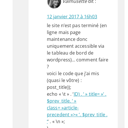
Valmusette
dit :
12 janvier 2017 à 16h03
le site n’est pas terminé (en
ligne mais page
maintenance donc
uniquement accessible via
le tableau de bord de
wordpress)… comment faire
?
voici le code que j’ai mis
(quasi le vôtre) :
post_title));
echo « \t » . ‘
ID) . ‘ » title= »‘ .
$prev_title. ‘ »
class= »article-
precedent »>« ‘. $prev_title .
‘
‘ . « \n »;