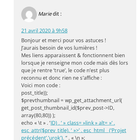
Marie
dit :
21 avril 2020 à 9h58
Bonjour et merci pour vos astuces !
J’aurais besoin de vos lumières !
Mes liens apparaissent & fonctionnent bien
lorsque je renseigne mon code mais dès lors
que je rentre ‘true’, le code n’est plus
reconnu et donc rien ne s’affiche :
Voici mon code :
post_title));
$prevthumbnail = wp_get_attachment_url(
get_post_thumbnail_id($prev_post->ID,
array(80,80)) );
echo « \t » . ‘
ID) . ‘ » class= »link » alt= »‘ .
esc_attr($prev_title). ‘ »>’ . esc_html__(‘Projet
précédent’,’urok’). ‘
‘ . « \n »;