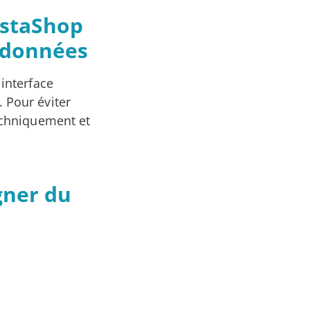
estaShop
 données
 interface
. Pour éviter
techniquement et
gner du