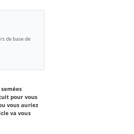
urs de base de
t semées
tuit pour vous
 ou vous auriez
icle va vous