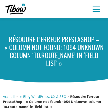
RÉSOUDRE L’ERREUR PRESTASHOP –
« COLUMN NOT FOUND: 1054 UNKNOWN
COLUMN ‘T0.ROUTE_NAME’ IN ‘FIELD
LIST' »
Accueil
>
Le Blog WordPress, UX & SEO
>
Résoudre l’erreur
PrestaShop – « Column not found: 1054 Unknown column
‘t0.route_name’ in ‘field list' »