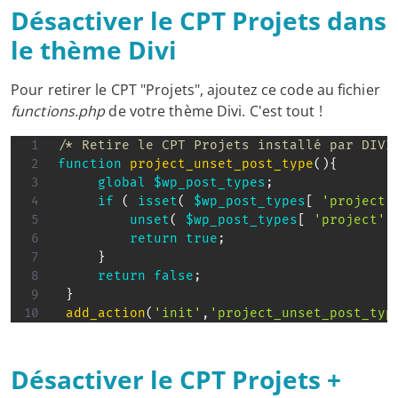
Désactiver le CPT Projets dans
le thème Divi
Pour retirer le CPT "Projets", ajoutez ce code au fichier
functions.php
de votre thème Divi. C'est tout !
/* Retire le CPT Projets installé par DIVI
function
project_unset_post_type
(
)
{
global
$wp_post_types
;
if
(
isset
(
$wp_post_types
[
'project'
unset
(
$wp_post_types
[
'project'
return
true
;
}
return
false
;
}
add_action
(
'init'
,
'project_unset_post_typ
Désactiver le CPT Projets +