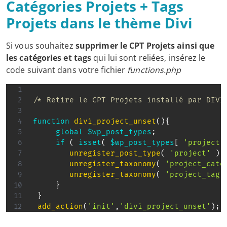
Catégories Projets + Tags
Projets dans le thème Divi
Si vous souhaitez
supprimer le CPT Projets ainsi que
les catégories et tags
qui lui sont reliées, insérez le
code suivant dans votre fichier
functions.php
/* Retire le CPT Projets installé par DIVI
function
divi_project_unset
(
)
{
global
$wp_post_types
;
if
(
isset
(
$wp_post_types
[
'project'
unregister_post_type
(
'project'
)
;
unregister_taxonomy
(
'project_cate
unregister_taxonomy
(
'project_tag'
}
}
add_action
(
'init'
,
'divi_project_unset'
)
;